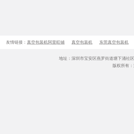
友情链接：
真空包装机阿里旺铺
真空包装机
东莞真空包装机
地址：深圳市宝安区燕罗街道塘下涌社区文仔坑路3号2栋
版权所有：