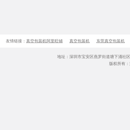
友情链接：
真空包装机阿里旺铺
真空包装机
东莞真空包装机
地址：深圳市宝安区燕罗街道塘下涌社区文仔坑路3号2栋
版权所有：