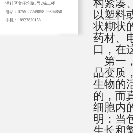
构紧凑
涌社区文仔坑路3号2栋二楼
以塑料
电话：0755-27249858 29894858
手机：18923820158
状糊状
药材、
口，
在
第一
品变质
生物的
的，而
细胞内
明：当
生长和