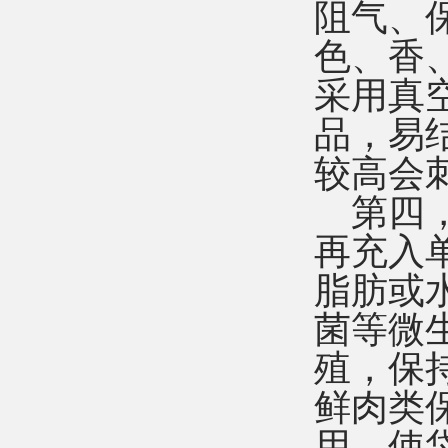
阻气、
色、香
采用真
品，易
较高会
第四
再充入
脂肪或
菌等微
殖，保
鲜肉类
用，使